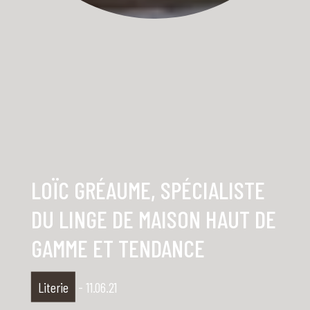
LOÏC GRÉAUME, SPÉCIALISTE
DU LINGE DE MAISON HAUT DE
GAMME ET TENDANCE
Literie
- 11.06.21